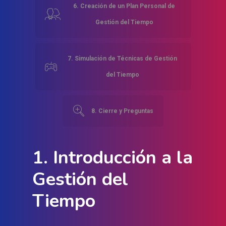
Exterior
Uruguay
6. Creación de un Plan Personal de
infobolivia@ceie.online
Gestión del Tiempo
Logística Y Transpo
infochile@ceie.online
Prevención De Ries
infoecuador@ceie.online
7. Simulación de Técnicas de Gestión
infoestadosunidos@ceie.
Profesionalización 
del Tiempo
infomexico@ceie.online
Salud, Enfermería Y
infoparaguay@ceie.onlin
Pacientes
8. Cierre y Preguntas
infoperu@ceie.online
infouruguay@ceie.online
Seguridad Y Medio
Ambiente
1. Introducción a la
Sistemas Y
Gestión del
Comunicaciones
Tiempo
Skills – Habilidades