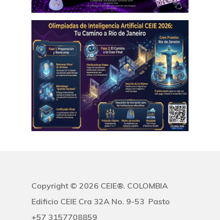
infobolivia@ceie.online
Logística Y Transpo
infochile@ceie.online
Prevención De Ries
infoecuador@ceie.online
infoestadosunidos@ceie.
Profesionalización 
infomexico@ceie.online
Salud, Enfermería Y
infoparaguay@ceie.onlin
Pacientes
infoperu@ceie.online
infouruguay@ceie.online
Seguridad Y Medio
Ambiente
Sistemas Y
Comunicaciones
Copyright © 2026 CEIE®. COLOMBIA
Skills – Habilidades
Edificio CEIE Cra 32A No. 9-53 Pasto
Socioculturales Y
+57 3157708859