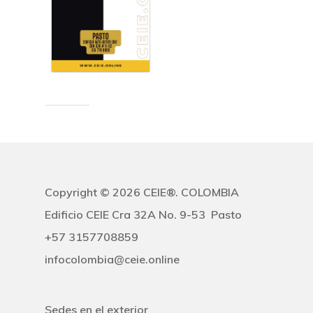
Prevención De Ries
infoecuador@ceie.online
infoestadosunidos@ceie.
Profesionalización 
infomexico@ceie.online
Salud, Enfermería Y
infoparaguay@ceie.onlin
Pacientes
infoperu@ceie.online
infouruguay@ceie.online
Seguridad Y Medio
Ambiente
Sistemas Y
Copyright © 2026 CEIE®. COLOMBIA
Comunicaciones
Edificio CEIE Cra 32A No. 9-53 Pasto
+57 3157708859
Skills – Habilidades
infocolombia@ceie.online
Socioculturales Y
Educación
Sedes en el exterior