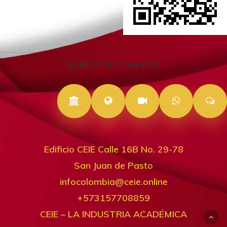
Ambiente
Sistemas Y
Comunicaciones
CONÉCTESE CON CEIE
Skills – Habilidades
Socioculturales Y
Educación
Edificio CEIE Calle 16B No. 29-78
San Juan de Pasto
infocolombia@ceie.online
+573157708859
CEIE – LA INDUSTRIA ACADÉMICA