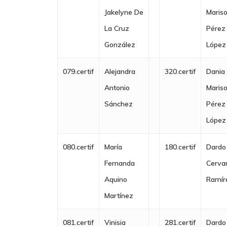
Jakelyne De
Mariso
La Cruz
Pérez
González
López
079.certif
Alejandra
320.certif
Dania
Antonio
Mariso
Sánchez
Pérez
López
080.certif
María
180.certif
Dardo
Fernanda
Cerva
Aquino
Ramír
Martínez
081.certif
Vinisia
281.certif
Dardo