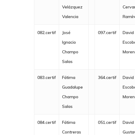
Velázquez
Cerva
Valencia
Ramír
082.certif
José
097.certif
David
Ignacio
Escob
Champo
Moren
Salas
083.certif
Fátima
364.certif
David
Guadalupe
Escob
Champo
Moren
Salas
084.certif
Fátima
051.certif
David
Contreras
Gusta