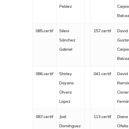
Peláez
Carpi
Balca
085.certif
Sileni
257.certif
David
Sánchez
Gusta
Gabriel
Carpi
Balca
086.certif
Shirley
041.certif
David
Dayana
Ramó
Olvera
Cisne
López
Ferná
087.certif
Joel
113.certif
Diana
Domínguez
Ofelia