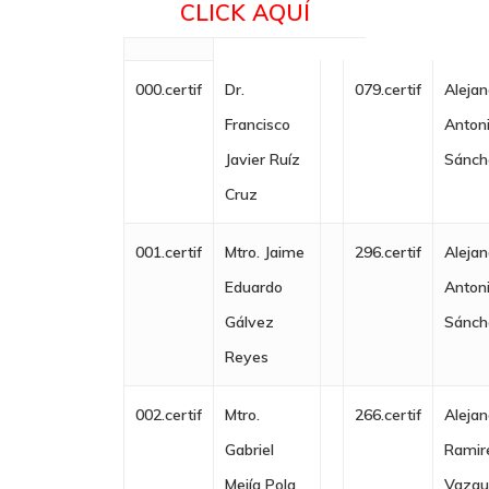
CLICK AQUÍ
000.certif
Dr.
079.certif
Aleja
Francisco
Anton
Javier Ruíz
Sánch
Cruz
001.certif
Mtro. Jaime
296.certif
Aleja
Eduardo
Anton
Gálvez
Sánch
Reyes
002.certif
Mtro.
266.certif
Aleja
Gabriel
Ramir
Mejía Pola
Vazq