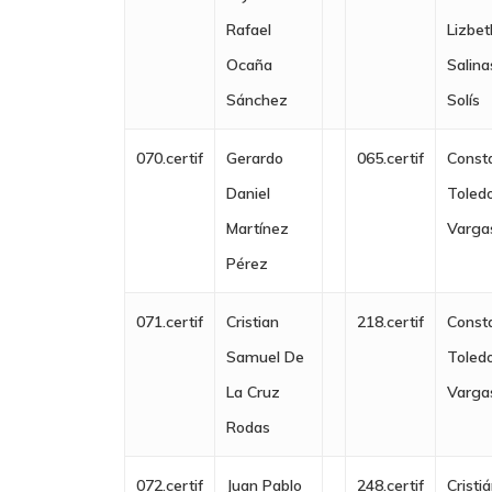
Rafael
Lizbet
Ocaña
Salina
Sánchez
Solís
070.certif
Gerardo
065.certif
Const
Daniel
Toled
Martínez
Varga
Pérez
071.certif
Cristian
218.certif
Const
Samuel De
Toled
La Cruz
Varga
Rodas
072.certif
Juan Pablo
248.certif
Cristi