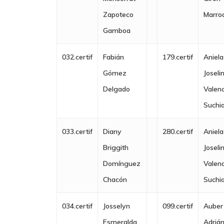
Zapoteco
Marro
Gamboa
032.certif
Fabián
179.certif
Aniela
Gómez
Joseli
Delgado
Valenc
Suchi
033.certif
Diany
280.certif
Aniela
Briggith
Joseli
Domínguez
Valenc
Chacón
Suchi
034.certif
Josselyn
099.certif
Auber
Esmeralda
Adriá