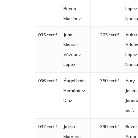
Bueno
López
Martínez
Nuric
035.certif
Juan
265.certif
Auber
Manuel
Adriá
Vázquez
López
López
Nuric
036.certif
Ángel Iván
350.certif
Aury
Hernández
Jeseni
Díaz
Jimén
Solís
Nosotros
037.certif
Jatziri
390.certif
Bazar
Maryorie
Amor
Quienes Somos