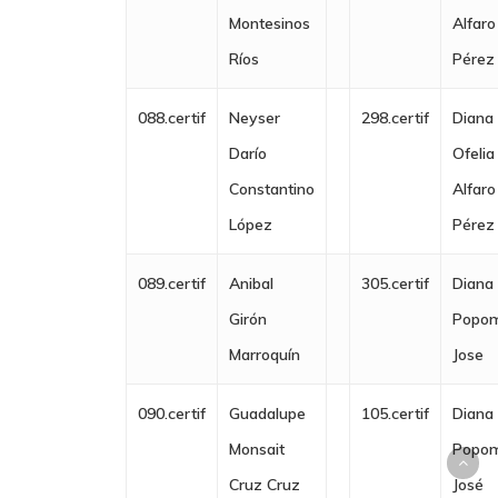
Montesinos
Alfaro
Ríos
Pérez
088.certif
Neyser
298.certif
Diana
Darío
Ofelia
Constantino
Alfaro
López
Pérez
089.certif
Anibal
305.certif
Diana
Girón
Popo
Marroquín
Jose
090.certif
Guadalupe
105.certif
Diana
Monsait
Popo
Cruz Cruz
José