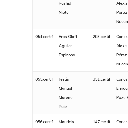
Rashid
Alexis
Nieto
Pérez
Nucam
054.certif
Eros Olaft
293.certif
Carlos
Aguilar
Alexis
Espinosa
Pérez
Nucam
055.certif
Jesús
351.certif
Carlos
Manuel
Enriq
Moreno
Pozo 
Ruiz
056.certif
Mauricio
147.certif
Carlos