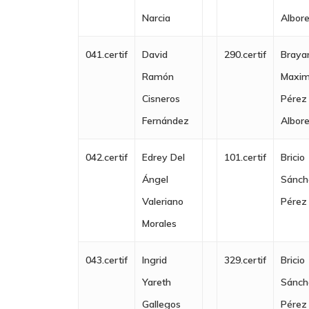
Ecuador
Idiomas
Narcia
Albor
Contáctenos sede princip
Estados Unidos
Imagen Personal Y E
041.certif
David
290.certif
Braya
Colombia
Paraguay
Industrias Alimentar
Ramón
Maxim
infocolombia@ceie.onlin
Cisneros
Pérez
Perú
Logística Y Comerc
Fernández
Albor
inforargentina@ceie.onli
Exterior
Uruguay
infobolivia@ceie.online
Logística Y Transpo
042.certif
Edrey Del
101.certif
Bricio
infochile@ceie.online
Ángel
Sánch
Prevención De Ries
infoecuador@ceie.online
Valeriano
Pérez
infoestadosunidos@ceie.
Profesionalización 
Morales
infomexico@ceie.online
Salud, Enfermería Y
infoparaguay@ceie.onlin
043.certif
Ingrid
329.certif
Bricio
Pacientes
infoperu@ceie.online
Yareth
Sánch
infouruguay@ceie.online
Seguridad Y Medio
Gallegos
Pérez