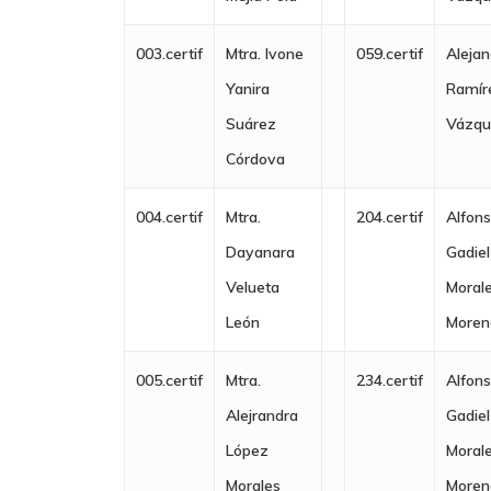
003.certif
Mtra. Ivone
059.certif
Aleja
Yanira
Ramír
Suárez
Vázq
Córdova
004.certif
Mtra.
204.certif
Alfon
Dayanara
Gadiel
Velueta
Moral
León
Moren
005.certif
Mtra.
234.certif
Alfon
Alejrandra
Gadiel
López
Moral
Morales
Moren