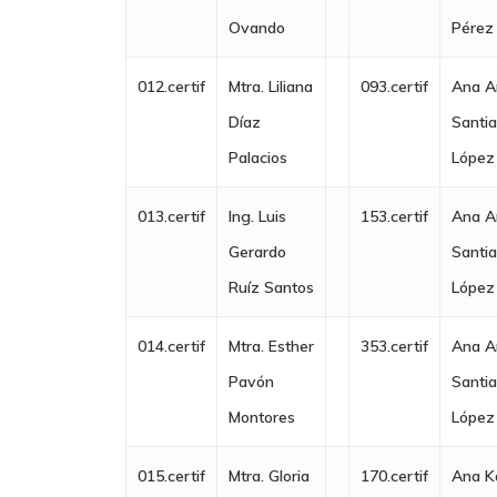
Ovando
Pérez
012.certif
Mtra. Liliana
093.certif
Ana A
Díaz
Santi
Palacios
López
013.certif
Ing. Luis
153.certif
Ana A
Gerardo
Santi
Ruíz Santos
López
014.certif
Mtra. Esther
353.certif
Ana A
Pavón
Santi
Montores
López
015.certif
Mtra. Gloria
170.certif
Ana K