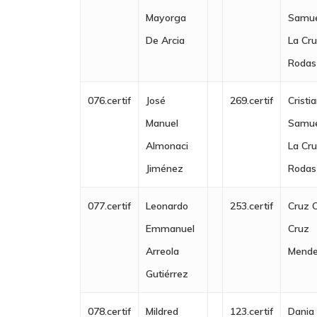
Mayorga
Samue
De Arcia
La Cr
Rodas
076.certif
José
269.certif
Cristi
Manuel
Samue
Almonaci
La Cr
Jiménez
Rodas
077.certif
Leonardo
253.certif
Cruz 
Emmanuel
Cruz
Arreola
Mend
Gutiérrez
078.certif
Mildred
123.certif
Dania