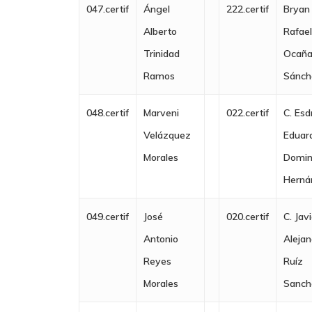
047.certif
Ángel
222.certif
Bryan
Alberto
Rafae
Trinidad
Ocañ
Ramos
Sánch
048.certif
Marveni
022.certif
C. Esd
Velázquez
Eduar
Morales
Domi
Herná
049.certif
José
020.certif
C. Jav
Antonio
Aleja
Reyes
Ruíz
Morales
Sanch