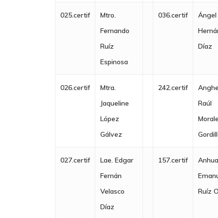
025.certif
Mtro.
036.certif
Ángel
Fernando
Herná
Ruíz
Díaz
Espinosa
026.certif
Mtra.
242.certif
Anghe
Jaqueline
Raúl
López
Moral
Gálvez
Gordil
027.certif
Lae. Edgar
157.certif
Anhua
Fernán
Emanu
Velasco
Ruíz 
Díaz