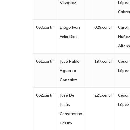
Vázquez
López
Cabre
060.certif
Diego Iván
029.certif
Caroli
Félix Díaz
Núñe
Alfon
061.certif
José Pablo
197.certif
César 
Figueroa
López
González
062.certif
José De
225.certif
César 
Jesús
López
Constantino
Castro