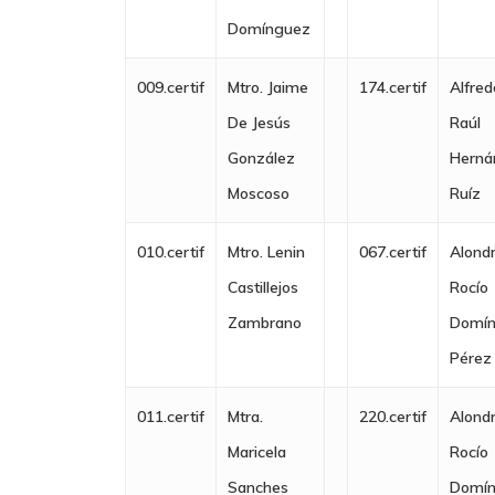
Domínguez
009.certif
Mtro. Jaime
174.certif
Alfred
De Jesús
Raúl
González
Herná
Moscoso
Ruíz
010.certif
Mtro. Lenin
067.certif
Alond
Castillejos
Rocío
Zambrano
Domí
Pérez
011.certif
Mtra.
220.certif
Alond
Maricela
Rocío
Sanches
Domí