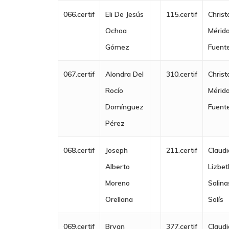
066.certif
Eli De Jesús
115.certif
Christ
Ochoa
Mérid
Gómez
Fuent
067.certif
Alondra Del
310.certif
Christ
Rocío
Mérid
Domínguez
Fuent
Pérez
068.certif
Joseph
211.certif
Claudi
Alberto
Lizbet
Moreno
Salina
Orellana
Solís
069.certif
Bryan
377.certif
Claudi