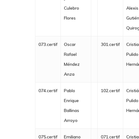
Culebro
Alexis
Flores
Gutiér
Quiro
073.certif
Oscar
301.certif
Cristi
Rafael
Pulido
Méndez
Herná
Anza
074.certif
Pablo
102.certif
Cristi
Enrique
Pulido
Ballinas
Herná
Arroyo
075.certif
Emiliano
071.certif
Cristi