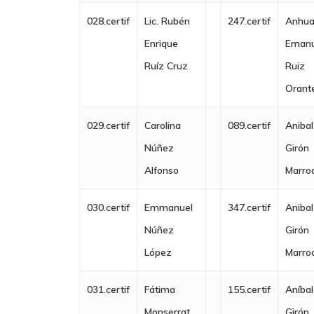
028.certif
Lic. Rubén
247.certif
Anhua
Enrique
Emanu
Ruíz Cruz
Ruiz
Orant
029.certif
Carolina
089.certif
Anibal
Núñez
Girón
Alfonso
Marro
030.certif
Emmanuel
347.certif
Anibal
Núñez
Girón
López
Marro
031.certif
Fátima
155.certif
Aníbal
Monserrat
Girón