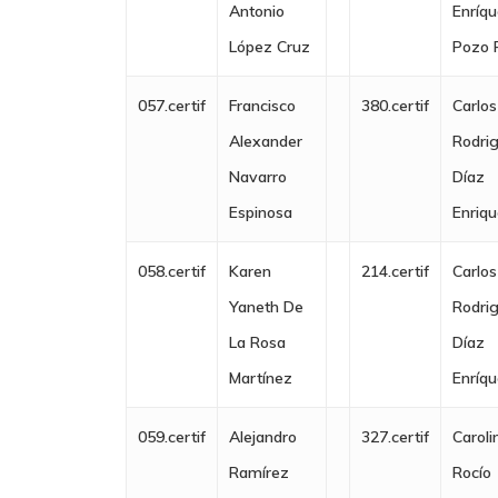
Antonio
Enríq
López Cruz
Pozo 
057.certif
Francisco
380.certif
Carlos
Alexander
Rodri
Navarro
Díaz
Espinosa
Enriq
058.certif
Karen
214.certif
Carlos
Yaneth De
Rodri
La Rosa
Díaz
Martínez
Enríq
059.certif
Alejandro
327.certif
Caroli
Ramírez
Rocío