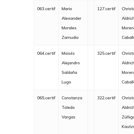
063.certif
Mario
127.certif
Christ
Alexander
Aldric
Morales
Moren
Zamudio
Caball
064.certif
Moisés
325.certif
Christ
Alejandro
Aldric
Saldaña
Moren
Lugo
Caball
065.certif
Constanza
322.certif
Christ
Toledo
Aldric
Vargas
Zúñig
Kautz