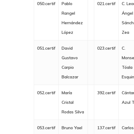
050.certif
Pablo
021.certif
C. Le
Rangel
Ángel
Hernández
Sánch
López
Zea
051.certif
David
023.certif
C.
Gustavo
Monse
Carpio
Tóala
Balcazar
Esqui
052.certif
María
392.certif
Cánta
Cristal
Azul 
Rodas Silva
053.certif
Bruno Yael
137.certif
Carlos