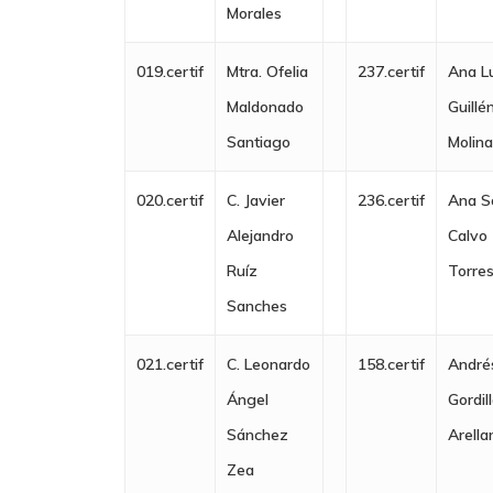
Morales
019.certif
Mtra. Ofelia
237.certif
Ana L
Maldonado
Guillé
Santiago
Molin
020.certif
C. Javier
236.certif
Ana S
Alejandro
Calvo
Ruíz
Torre
Sanches
021.certif
C. Leonardo
158.certif
André
Ángel
Gordil
Sánchez
Arella
Zea