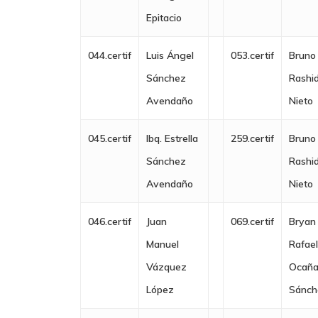
Ambiente
Epitacio
Sistemas Y
044.certif
Luis Ángel
053.certif
Bruno
Comunicaciones
Sánchez
Rashi
Skills – Habilidades
Avendaño
Nieto
Socioculturales Y
045.certif
Ibq. Estrella
259.certif
Bruno
Educación
Sánchez
Rashi
Avendaño
Nieto
046.certif
Juan
069.certif
Bryan
Manuel
Rafae
Vázquez
Ocañ
López
Sánch