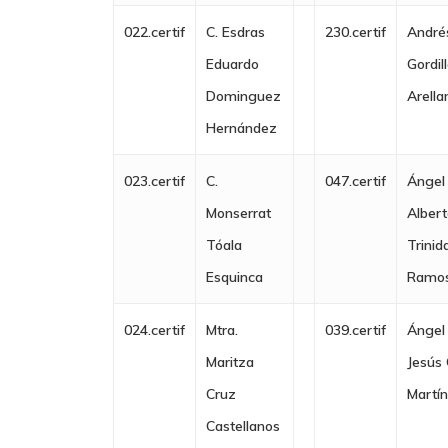
022.certif
C. Esdras
230.certif
André
Eduardo
Gordil
Dominguez
Arella
Hernández
023.certif
C.
047.certif
Ángel
Monserrat
Alber
Tóala
Trinid
Esquinca
Ramo
024.certif
Mtra.
039.certif
Ángel
Maritza
Jesús
Cruz
Martí
Castellanos