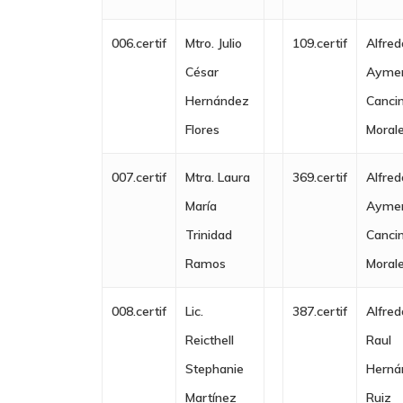
006.certif
Mtro. Julio
109.certif
Alfred
César
Ayme
Hernández
Canci
Flores
Moral
007.certif
Mtra. Laura
369.certif
Alfred
María
Ayme
Trinidad
Canci
Ramos
Moral
008.certif
Lic.
387.certif
Alfred
Reicthell
Raul
Stephanie
Herná
Martínez
Ruiz