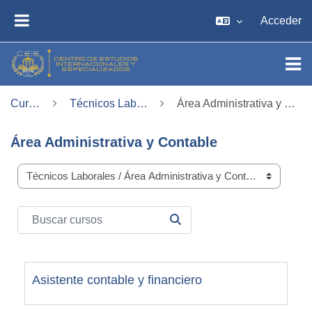
Salta al contenido principal
Acceder
PANEL LATERAL
Cursos
Técnicos Laborales
Área Administrativa y Contable
Área Administrativa y Contable
Categorías
Buscar cursos
BUSCAR CURSOS
Asistente contable y financiero