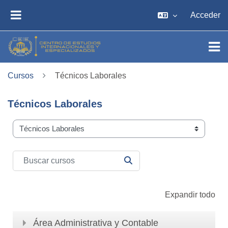
Salta al contenido principal
Acceder
PANEL LATERAL
Cursos
Técnicos Laborales
Técnicos Laborales
Categorías
Buscar cursos
BUSCAR CURSOS
Expandir todo
Área Administrativa y Contable