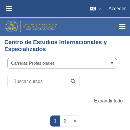
Salta al contenido principal
Acceder
PANEL LATERAL
Centro de Estudios Internacionales y
Especializados
Categorías
Buscar cursos
BUSCAR CURSOS
Expandir todo
Página 1
Página 2
Siguiente página
1
2
»