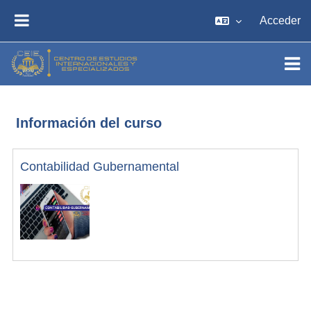
Salta al contenido principal
Acceder
PANEL LATERAL
Información del curso
Contabilidad Gubernamental